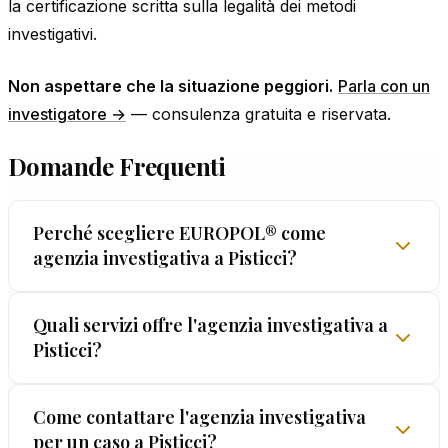
la certificazione scritta sulla legalità dei metodi
investigativi.
Non aspettare che la situazione peggiori.
Parla con un
investigatore →
— consulenza gratuita e riservata.
Domande Frequenti
Perché scegliere EUROPOL® come
agenzia investigativa a Pisticci?
A Pisticci, la differenza la fanno l'esperienza e le
Quali servizi offre l'agenzia investigativa a
Pisticci?
garanzie. EUROPOL® opera dal 1962 con licenza
prefettizia, team multidisciplinare e la GARANZIA
LEGALIS™ — l'unica certificazione scritta sulla
I servizi disponibili a Pisticci spaziano dall'ambito
Come contattare l'agenzia investigativa
legalità dei metodi in Italia.
per un caso a Pisticci?
personale — infedeltà, separazioni, verifiche pre-