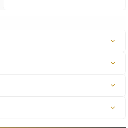
izia, team multidisciplinare e la GARANZIA LEGALIS™
oniali — a quello aziendale: assenteismo,
ZIA LEGALIS™.
ratuita, riservata e senza impegno. Ti spiegheremo
n protocolli di sicurezza rigorosi: identità del