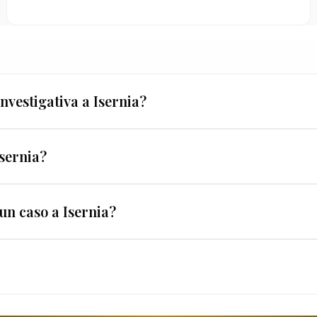
vestigativa a Isernia?
e garanzie. EUROPOL® opera dal 1962 con licenza prefett
Isernia?
odi in Italia.
o personale — infedeltà, separazioni, verifiche pre-matrim
un caso a Isernia?
. Ogni indagine è personalizzata e coperta dalla GARAN
no. La prima consulenza per un caso a Isernia è sempre g
rvento.
 del nostro lavoro. In un centro come Isernia operiamo co