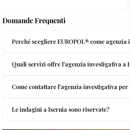
Domande Frequenti
Perché scegliere EUROPOL® come agenzia in
A Isernia, la differenza la fanno l'esperienza e l
Quali servizi offre l'agenzia investigativa a 
— l'unica certificazione scritta sulla legalità dei met
I servizi disponibili a Isernia spaziano dall'ambit
Come contattare l'agenzia investigativa per 
concorrenza sleale, frodi interne, pre-assunzione
Contattaci tramite il modulo sul sito o per telefo
Le indagini a Isernia sono riservate?
come possiamo aiutarti e quanto costerebbe l'inte
La riservatezza non è un optional — è il fondamento