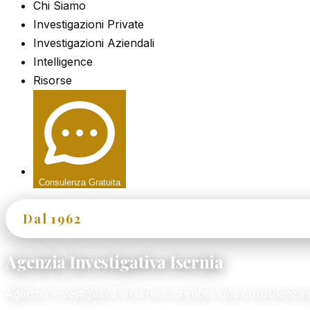
Chi Siamo
Investigazioni Private
Investigazioni Aziendali
Intelligence
Risorse
Consulenza Gratuita
Dal 1962
60+ Anni di Esperienza
Agenzia Investigativa Isernia
Agenzia investigativa a Isernia: prenota una consulenz