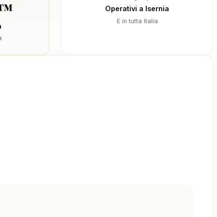
S™
Operativi a Isernia
E in tutta Italia
a
a