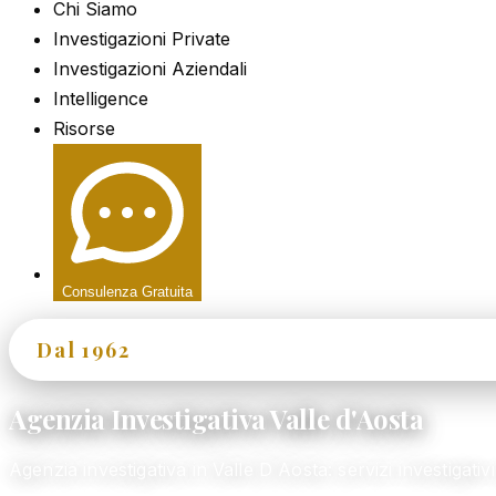
Chi Siamo
Investigazioni Private
Investigazioni Aziendali
Intelligence
Risorse
Consulenza Gratuita
Dal 1962
60+ Anni di Esperienza
Agenzia Investigativa Valle d'Aosta
Agenzia investigativa in Valle D Aosta: servizi investiga