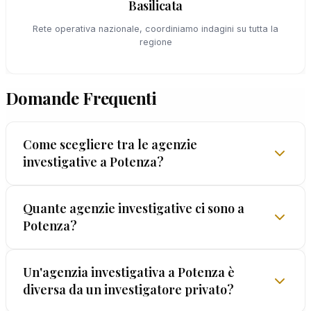
Basilicata
Rete operativa nazionale, coordiniamo indagini su tutta la
regione
Domande Frequenti
Come scegliere tra le agenzie
investigative a Potenza?
A Potenza, i criteri di scelta sono quattro: licenza
Quante agenzie investigative ci sono a
Potenza?
prefettizia verificabile, esperienza dimostrabile
(non autodichiarata), garanzia formale sulla
legalità dei metodi e preventivo trasparente.
A Potenza operano alcune realtà investigative,
Un'agenzia investigativa a Potenza è
EUROPOL® soddisfa tutti i criteri dal 1962.
diversa da un investigatore privato?
ma la quantità non è un indicatore di qualità.
Verificate sempre la licenza presso la Prefettura