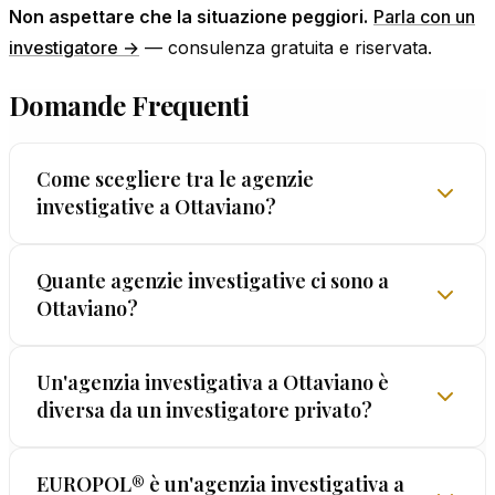
Non aspettare che la situazione peggiori.
Parla con un
investigatore →
— consulenza gratuita e riservata.
Domande Frequenti
Come scegliere tra le agenzie
investigative a Ottaviano?
La scelta non va fatta sulla base del prezzo più
Quante agenzie investigative ci sono a
Ottaviano?
basso o delle promesse più grandi. Conta la
sostanza: licenza regolare, track record
verificabile, garanzie scritte. EUROPOL® offre
Il numero di agenzie investigative autorizzate a
Un'agenzia investigativa a Ottaviano è
tutto questo da oltre 60 anni — la GARANZIA
diversa da un investigatore privato?
Ottaviano varia. Ciò che conta non è la quantità
LEGALIS™ è unica nel settore italiano.
ma la qualità del servizio. Verificate sempre la
regolarità presso la Prefettura di NA e chiedete
Sì: un'agenzia ha team diversificati e risorse che
EUROPOL® è un'agenzia investigativa a