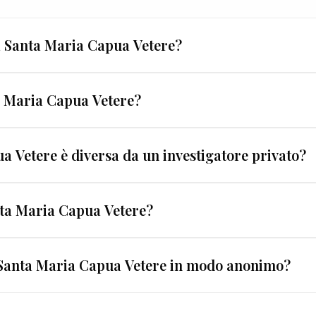
 a Santa Maria Capua Vetere?
bligatoria per legge), anni di esperienza documentata, gar
ta Maria Capua Vetere?
iteri dal 1962 e offre la GARANZIA LEGALIS™ — unica cert
nvestigative, ma la quantità non è un indicatore di qual
a Vetere è diversa da un investigatore privato?
dard certificati.
un singolo professionista non può offrire. EUROPOL® combi
ta Maria Capua Vetere?
rativa che fa la differenza nei casi complessi.
igativo nazionale fondato nel 1962. Operiamo a Santa M
a Santa Maria Capua Vetere in modo anonimo?
ificati coordinati dalla direzione di Roma, con certific
nte gratuita e riservata. Puoi contattarci senza fornir