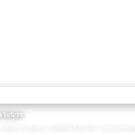
 Vetere
scegliere la migliore. EUROPOL® dal 1962. Consulenza gra