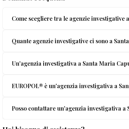
Come scegliere tra le agenzie investigative
Verificate quattro elementi: licenza prefettizia (ob
Quante agenzie investigative ci sono a San
trasparenza sui costi. EUROPOL® soddisfa tutti i cr
A Santa Maria Capua Vetere operano alcune realtà i
Un'agenzia investigativa a Santa Maria Capu
Prefettura di CE. EUROPOL® opera dal 1962 con stan
Sì: un'agenzia ha team diversificati e risorse che 
EUROPOL® è un'agenzia investigativa a San
digital forensics e intelligence — una capacità ope
Più che un'agenzia: EUROPOL® è un istituto invest
Posso contattare un'agenzia investigativa 
che garantiamo in tutta Italia — investigatori qual
Sì. La prima consulenza con EUROPOL® è completame