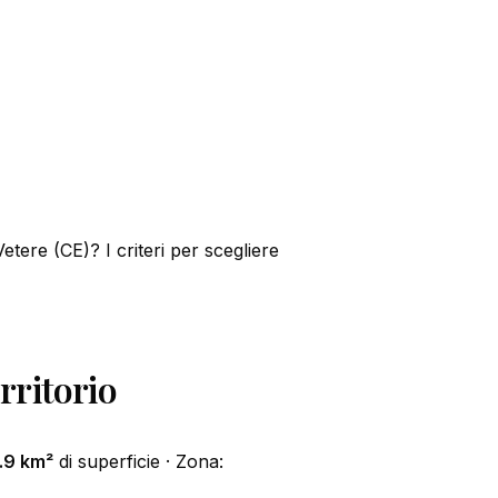
tere (CE)? I criteri per scegliere
rritorio
.9 km²
di superficie · Zona: