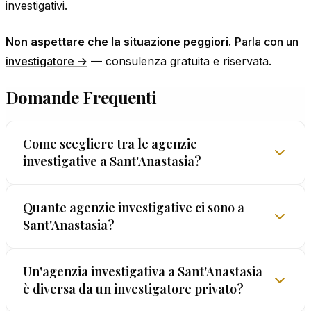
investigativi.
Non aspettare che la situazione peggiori.
Parla con un
investigatore →
— consulenza gratuita e riservata.
Domande Frequenti
Come scegliere tra le agenzie
investigative a Sant'Anastasia?
La scelta non va fatta sulla base del prezzo più
Quante agenzie investigative ci sono a
Sant'Anastasia?
basso o delle promesse più grandi. Conta la
sostanza: licenza regolare, track record
verificabile, garanzie scritte. EUROPOL® offre
Sul territorio di Sant'Anastasia e provincia le
Un'agenzia investigativa a Sant'Anastasia
tutto questo da oltre 60 anni — la GARANZIA
è diversa da un investigatore privato?
agenzie sono poche, ma la quantità non è un
LEGALIS™ è unica nel settore italiano.
indicatore di qualità. Verificate sempre la licenza