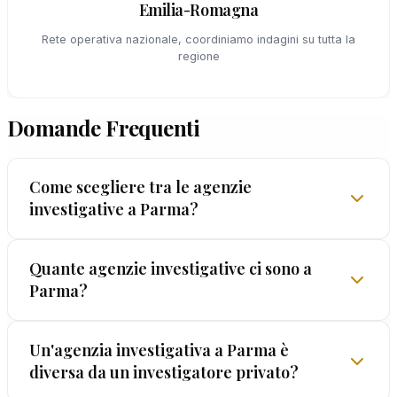
Emilia-Romagna
Rete operativa nazionale, coordiniamo indagini su tutta la
regione
Domande Frequenti
Come scegliere tra le agenzie
investigative a Parma?
Verificate quattro elementi: licenza prefettizia
Quante agenzie investigative ci sono a
Parma?
(obbligatoria per legge), anni di esperienza
documentata, garanzia scritta sulla legalità dei
metodi, e trasparenza sui costi. EUROPOL®
Parma ha un mercato investigativo relativamente
Un'agenzia investigativa a Parma è
soddisfa tutti i criteri dal 1962 e offre la
diversa da un investigatore privato?
ampio, ma la quantità non è un indicatore di
GARANZIA LEGALIS™ — unica certificazione del
qualità. Verificate sempre la licenza presso la