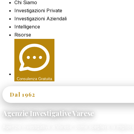
Chi Siamo
Investigazioni Private
Investigazioni Aziendali
Intelligence
Risorse
Consulenza Gratuita
Dal 1962
60+ Anni di Esperienza
Agenzie Investigative Varese
Agenzie investigative a Varese: come scegliere la migli