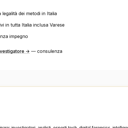
 legalità dei metodi in Italia
vi in tutta Italia inclusa Varese
senza impegno
nvestigatore →
— consulenza
ciplinare: investigatori, analisti, esperti tech, digital forensics, in