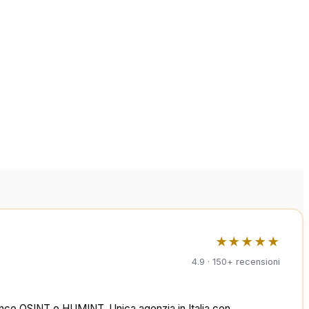
★★★★★
4.9 · 150+ recensioni
telligence OSINT e HUMINT. Unica agenzia in Italia con