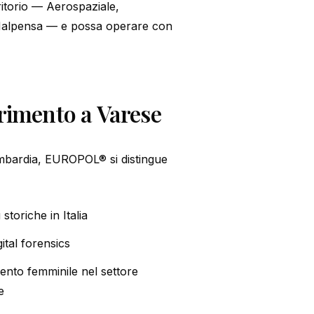
ritorio — Aerospaziale,
, Malpensa — e possa operare con
rimento a Varese
ombardia, EUROPOL® si distingue
 storiche in Italia
igital forensics
mento femminile nel settore
e