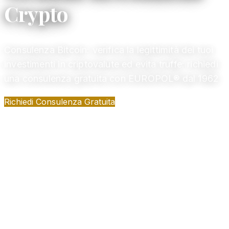
Crypto
Consulenza Bitcoin: verifica la legittimità dei tuoi
investimenti in criptovalute ed evita truffe: richiedi
una consulenza gratuita con EUROPOL® dal 1962
Richiedi Consulenza Gratuita