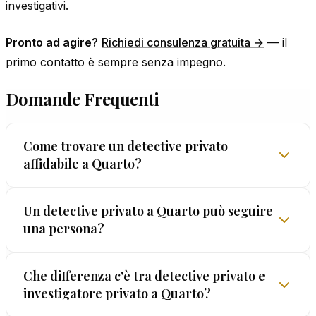
investigativi.
Pronto ad agire?
Richiedi consulenza gratuita →
— il
primo contatto è sempre senza impegno.
Domande Frequenti
Come trovare un detective privato
affidabile a Quarto?
Non fermarti alle apparenze: verifica sempre
Un detective privato a Quarto può seguire
una persona?
licenza prefettizia, referenze reali e garanzie
formali. A Quarto, EUROPOL® opera dal 1962 con
standard certificati.
Sì, un detective privato autorizzato può effettuare
Che differenza c'è tra detective privato e
investigatore privato a Quarto?
pedinamenti e osservazioni nel rispetto della
legge. A Quarto, come in tutta Italia, i metodi