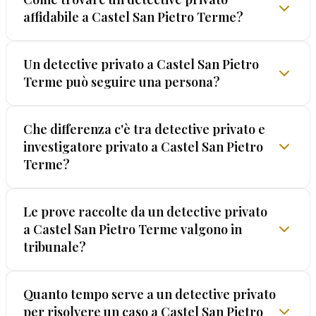
affidabile a Castel San Pietro Terme?
La ricerca di un detective affidabile in un centro
Un detective privato a Castel San Pietro
Terme può seguire una persona?
come Castel San Pietro Terme parte da criteri
oggettivi: licenza rilasciata dalla Prefettura di BO,
anni di attività verificabili e — cruciale — una
Sì, un detective privato autorizzato può effettuare
Che differenza c'è tra detective privato e
garanzia scritta sui metodi. Solo EUROPOL® offre
investigatore privato a Castel San Pietro
pedinamenti e osservazioni nel rispetto della
la GARANZIA LEGALIS™.
Terme?
legge. A Castel San Pietro Terme, come in tutta
Italia, i metodi devono essere legali per produrre
prove valide in tribunale. EUROPOL® opera
Nessuna differenza sostanziale. "Detective
Le prove raccolte da un detective privato
esclusivamente con metodi certificati dalla
a Castel San Pietro Terme valgono in
privato" e "investigatore privato" indicano la
GARANZIA LEGALIS™.
tribunale?
stessa figura professionale. La denominazione
ufficiale italiana è "investigatore privato" (art. 134
TULPS). Il termine "detective" è di uso comune
Assolutamente, purché raccolte legalmente.
Quanto tempo serve a un detective privato
ma ha identico significato legale e operativo.
per risolvere un caso a Castel San Pietro
Questo è il punto cruciale: prove ottenute con