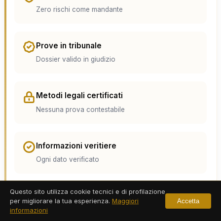
Zero rischi come mandante
Prove in tribunale
Dossier valido in giudizio
Metodi legali certificati
Nessuna prova contestabile
Informazioni veritiere
Ogni dato verificato
Questo sito utilizza cookie tecnici e di profilazione
Copertura: Detective Privato a Genova e
per migliorare la tua esperienza.
Maggiori
Accetta
informazioni
Provincia