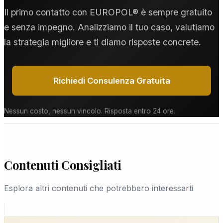
GARANZIA LEGALIS™.
casi complessi diverse settimane. Durante la
Il primo contatto con EUROPOL® è sempre gratuito
consulenza gratuita, i nostri detective forniscono
e senza impegno. Analizziamo il tuo caso, valutiamo
una stima realistica basata sugli obiettivi specifici
la strategia migliore e ti diamo risposte concrete.
del caso a Nuoro.
Richiedi Consulenza Gratuita
Nessun costo, nessun vincolo. Risposta entro 24 ore.
Contenuti Consigliati
Esplora altri contenuti che potrebbero interessarti