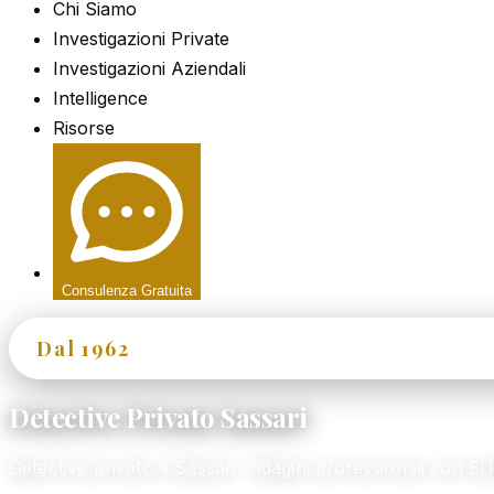
Chi Siamo
Investigazioni Private
Investigazioni Aziendali
Intelligence
Risorse
Consulenza Gratuita
Dal 1962
60+ Anni di Esperienza
Detective Privato Sassari
Detective privato a Sassari: indagini professionali con