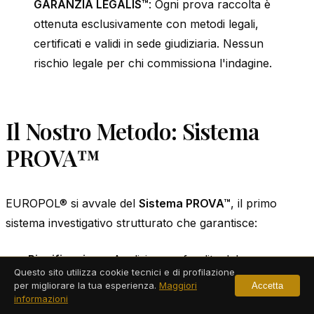
GARANZIA LEGALIS™
: Ogni prova raccolta è
ottenuta esclusivamente con metodi legali,
certificati e validi in sede giudiziaria. Nessun
rischio legale per chi commissiona l'indagine.
Il Nostro Metodo: Sistema
PROVA™
EUROPOL® si avvale del
Sistema PROVA™
, il primo
sistema investigativo strutturato che garantisce:
Pianificazione
: Analisi approfondita del caso e
Questo sito utilizza cookie tecnici e di profilazione
sviluppo di strategia personalizzata
per migliorare la tua esperienza.
Maggiori
Accetta
informazioni
Raccolta informazioni
: Metodologie legali e