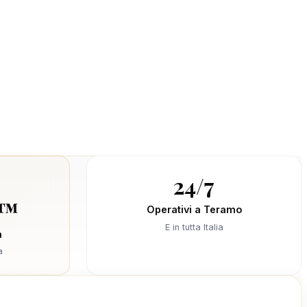
24/7
S™
Operativi a Teramo
E in tutta Italia
a
a