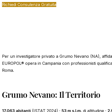
Richiedi Consulenza Gratuita
Per un investigatore privato a Grumo Nevano (NA), affidati 
EUROPOL® opera in Campania con professionisti qualificati,
Roma.
Grumo Nevano: Il Territorio
17.063 abitanti
(ISTAT 2024) ·
53 m s.l.m.
di altitudine ·
2.