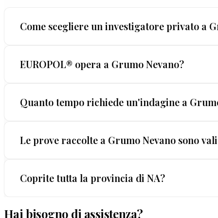
Come scegliere un investigatore privato a
A Grumo Nevano, come in tutta Italia, non tutti gli i
EUROPOL® opera a Grumo Nevano?
almeno 10 anni di attività documentata e — fondam
LEGALIS™.
Sì, EUROPOL® opera a Grumo Nevano e in tutta la Cam
Quanto tempo richiede un'indagine a Grum
Perego 58). Per i clienti di Grumo Nevano, la pr
Non esiste una durata standard — ogni caso è div
Le prove raccolte a Grumo Nevano sono vali
diverse settimane. Ciò che garantiamo è trasparenza
Sì, ogni prova raccolta da EUROPOL® è certificata 
Coprite tutta la provincia di NA?
giudiziaria italiana. Utilizziamo esclusivamente meto
Hai bisogno di assistenza?
La copertura è completa: provincia di NA, regione C