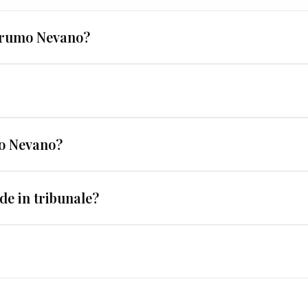
 Grumo Nevano?
nvestigatori offrono le stesse garanzie. I criteri che fanno
entale — una certificazione scritta che i metodi utiliz
pania con investigatori qualificati sul territorio, coor
o Nevano?
ima consulenza può avvenire telefonicamente, in videoc
erso. Un pedinamento a Grumo Nevano può richiedere poc
de in tribunale?
: prima di iniziare, saprai esattamente tempi e costi st
dalla GARANZIA LEGALIS™ ed è pienamente utilizzabile pr
di legali, e questo è certificato per iscritto.
ampania e tutto il territorio nazionale. Anche nelle real