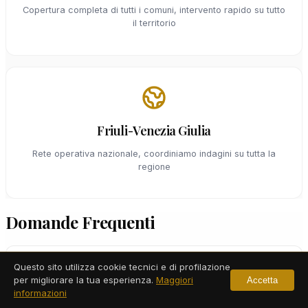
Copertura completa di tutti i comuni, intervento rapido su tutto
il territorio
Friuli-Venezia Giulia
Rete operativa nazionale, coordiniamo indagini su tutta la
regione
Domande Frequenti
Come scegliere un investigatore privato a
Questo sito utilizza cookie tecnici e di profilazione
per migliorare la tua esperienza.
Maggiori
Accetta
Pordenone?
informazioni