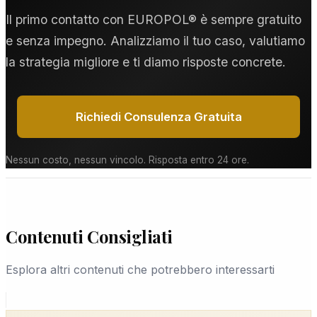
Utilizziamo esclusivamente metodi legali, e questo
realtà più piccole della provincia, garantiamo la
Il primo contatto con EUROPOL® è sempre gratuito
è certificato per iscritto.
stessa professionalità.
e senza impegno. Analizziamo il tuo caso, valutiamo
la strategia migliore e ti diamo risposte concrete.
Richiedi Consulenza Gratuita
Nessun costo, nessun vincolo. Risposta entro 24 ore.
Contenuti Consigliati
Esplora altri contenuti che potrebbero interessarti