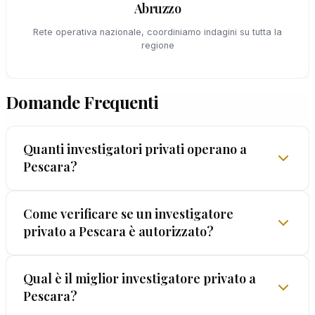
Abruzzo
Rete operativa nazionale, coordiniamo indagini su tutta la
regione
Domande Frequenti
Quanti investigatori privati operano a
Pescara?
Il numero di professionisti attivi a Pescara cambia
Come verificare se un investigatore
privato a Pescara è autorizzato?
nel tempo. Il consiglio è concentrarsi sulla qualità:
licenza valida, track record dimostrabile, garanzie
formali sulla legalità. EUROPOL® supera tutti
La verifica è semplice: chiedi il numero di licenza
Qual è il miglior investigatore privato a
questi criteri dal 1962.
Pescara?
prefettizia. Senza licenza, l'attività è illegale e le