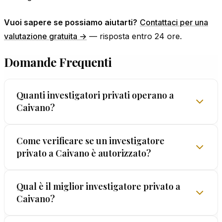
Vuoi sapere se possiamo aiutarti?
Contattaci per una
valutazione gratuita →
— risposta entro 24 ore.
Domande Frequenti
Quanti investigatori privati operano a
Caivano?
A Caivano operano diversi professionisti, ma non
Come verificare se un investigatore
privato a Caivano è autorizzato?
tutti offrono le stesse garanzie. La differenza la
fanno la licenza prefettizia, l'esperienza
verificabile e una garanzia scritta sui metodi —
Ogni investigatore privato deve possedere una
Qual è il miglior investigatore privato a
come la GARANZIA LEGALIS™ di EUROPOL®.
Caivano?
licenza rilasciata dalla Prefettura (art. 134
TULPS). Per verificare un professionista a