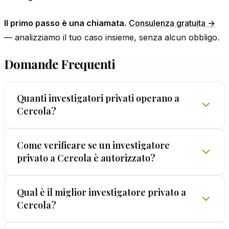
Il primo passo è una chiamata.
Consulenza gratuita →
— analizziamo il tuo caso insieme, senza alcun obbligo.
Domande Frequenti
Quanti investigatori privati operano a
Cercola?
Il numero di professionisti attivi a Cercola cambia
Come verificare se un investigatore
privato a Cercola è autorizzato?
nel tempo. Il consiglio è concentrarsi sulla qualità:
licenza valida, track record dimostrabile, garanzie
formali sulla legalità. EUROPOL® supera tutti
La verifica è semplice: chiedi il numero di licenza
Qual è il miglior investigatore privato a
questi criteri dal 1962.
Cercola?
prefettizia. Senza licenza, l'attività è illegale e le
prove raccolte non hanno valore. A Cercola,