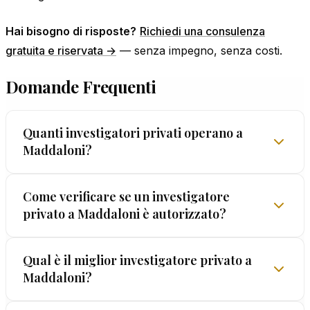
Hai bisogno di risposte?
Richiedi una consulenza
gratuita e riservata →
— senza impegno, senza costi.
Domande Frequenti
Quanti investigatori privati operano a
Maddaloni?
Il numero di professionisti attivi a Maddaloni
Come verificare se un investigatore
privato a Maddaloni è autorizzato?
cambia nel tempo. Il consiglio è concentrarsi sulla
qualità: licenza valida, track record dimostrabile,
garanzie formali sulla legalità. EUROPOL® supera
Puoi verificare la regolarità di un investigatore
Qual è il miglior investigatore privato a
tutti questi criteri dal 1962.
Maddaloni?
privato a Maddaloni richiedendo il numero di
licenza prefettizia. Ogni investigatore autorizzato è