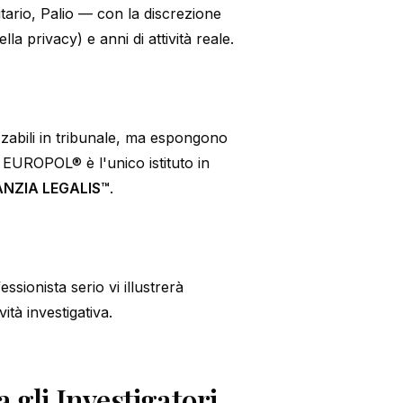
tario, Palio — con la discrezione
la privacy) e anni di attività reale.
zzabili in tribunale, ma espongono
a. EUROPOL® è l'unico istituto in
NZIA LEGALIS™
.
ssionista serio vi illustrerà
vità investigativa.
gli Investigatori