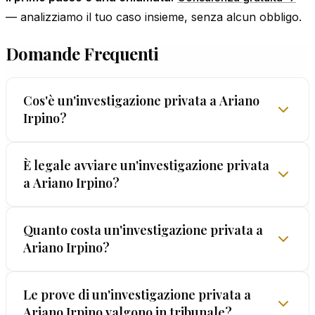
— analizziamo il tuo caso insieme, senza alcun obbligo.
Domande Frequenti
Cos'è un'investigazione privata a Ariano
Irpino?
È un servizio professionale regolamentato dalla
È legale avviare un'investigazione privata
a Ariano Irpino?
legge italiana (art. 134 TULPS): un investigatore
autorizzato raccoglie prove e informazioni per
conto del committente, utilizzando esclusivamente
Sì, è perfettamente legale. L'investigazione privata
Quanto costa un'investigazione privata a
metodi legali. In un centro come Ariano Irpino, le
Ariano Irpino?
è regolamentata dall'art. 134 del TULPS. Il
casistiche più comuni riguardano infedeltà,
committente ha diritto di raccogliere prove a tutela
separazioni e questioni patrimoniali.
dei propri interessi, purché tramite un
Non esiste un prezzo fisso: tutto dipende dal tipo
Le prove di un'investigazione privata a
investigatore autorizzato che operi con metodi
Ariano Irpino valgono in tribunale?
di indagine e dalla sua complessità. La consulenza