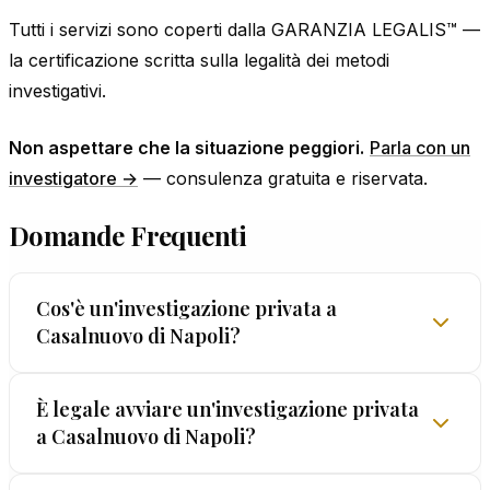
Tutti i servizi sono coperti dalla GARANZIA LEGALIS™ —
la certificazione scritta sulla legalità dei metodi
investigativi.
Non aspettare che la situazione peggiori.
Parla con un
investigatore →
— consulenza gratuita e riservata.
Domande Frequenti
Cos'è un'investigazione privata a
Casalnuovo di Napoli?
Un'investigazione privata a Casalnuovo di Napoli
È legale avviare un'investigazione privata
a Casalnuovo di Napoli?
è un'attività legale che permette di raccogliere
prove documentali su fatti specifici: tradimenti,