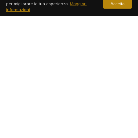
per migliorare la tua esperienza.
Maggiori
Accetta
informazioni
Servizi a Sarno
Leggi di più