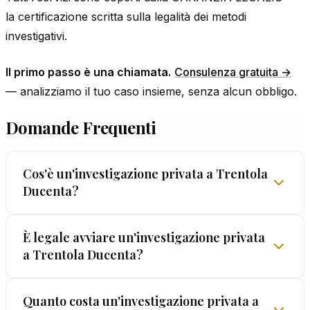
la certificazione scritta sulla legalità dei metodi
investigativi.
Il primo passo è una chiamata.
Consulenza gratuita →
— analizziamo il tuo caso insieme, senza alcun obbligo.
Domande Frequenti
Cos'è un'investigazione privata a Trentola
Ducenta?
Un'investigazione privata a Trentola Ducenta è
È legale avviare un'investigazione privata
a Trentola Ducenta?
un'attività legale che permette di raccogliere
prove documentali su fatti specifici: tradimenti,
comportamenti illeciti, patrimoni nascosti. Viene
È legale e regolamentata. Ogni cittadino ha diritto
Quanto costa un'investigazione privata a