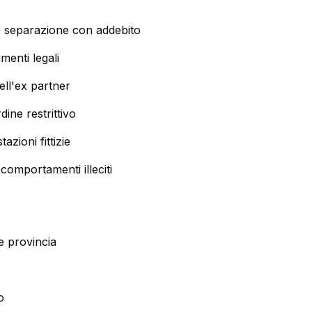
er separazione con addebito
enti legali
dell'ex partner
ine restrittivo
tazioni fittizie
comportamenti illeciti
 e provincia
o