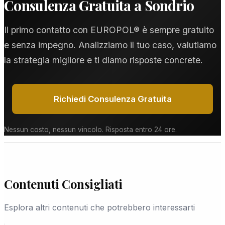
Consulenza Gratuita a Sondrio
legalità di ogni prova, rendendola inattaccabile
verifiche specifiche a diverse settimane per
presso il Tribunale di Sondrio.
indagini complesse. A Sondrio, definiamo tempi e
Il primo contatto con EUROPOL® è sempre gratuito
modalità durante la consulenza gratuita —
e senza impegno. Analizziamo il tuo caso, valutiamo
nessuna sorpresa.
la strategia migliore e ti diamo risposte concrete.
Richiedi Consulenza Gratuita
Nessun costo, nessun vincolo. Risposta entro 24 ore.
Contenuti Consigliati
Esplora altri contenuti che potrebbero interessarti