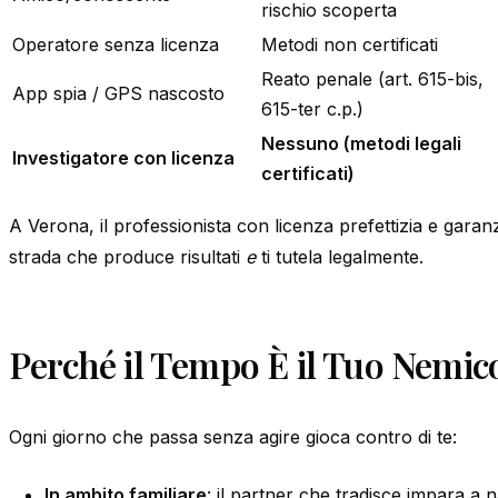
rischio scoperta
Operatore senza licenza
Metodi non certificati
Reato penale (art. 615-bis,
App spia / GPS nascosto
615-ter c.p.)
Nessuno (metodi legali
Investigatore con licenza
certificati)
A Verona, il professionista con licenza prefettizia e garanz
strada che produce risultati
e
ti tutela legalmente.
Perché il Tempo È il Tuo Nemic
Ogni giorno che passa senza agire gioca contro di te:
In ambito familiare
: il partner che tradisce impara a 