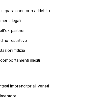
er separazione con addebito
enti legali
dell'ex partner
ine restrittivo
tazioni fittizie
comportamenti illeciti
testi imprenditoriali veneti
alimentare