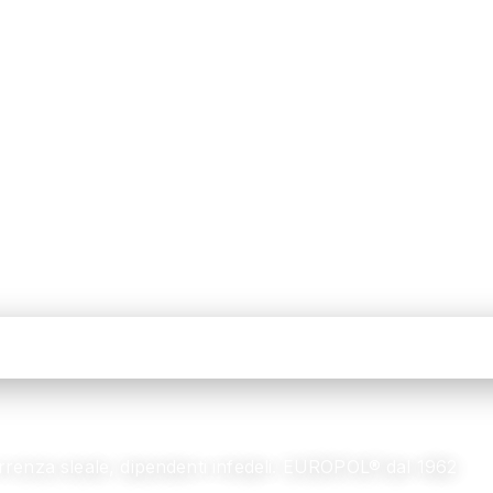
rrenza sleale, dipendenti infedeli. EUROPOL® dal 1962