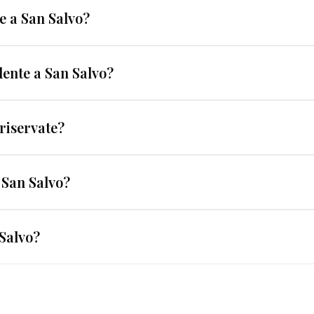
re a San Salvo?
ro come San Salvo coprono ogni esigenza: verifica assente
ente a San Salvo?
rciale. Il dossier EUROPOL® è sempre strutturato per uso
ipendente durante le assenze, documentazione fotografic
 riservate?
 licenziamento per giusta causa presso il Tribunale di Ch
aziendale efficace. A San Salvo, operiamo con protocolli 
 San Salvo?
 mai di essere sotto osservazione.
 la vera domanda è: quanto vi costa NON indagare? Un d
Salvo?
. EUROPOL® fornisce un preventivo chiaro e personaliz
zioni HR di aziende in tutto l'Abruzzo. I nostri dossier in
 lavoro dell'avvocato in sede processuale.