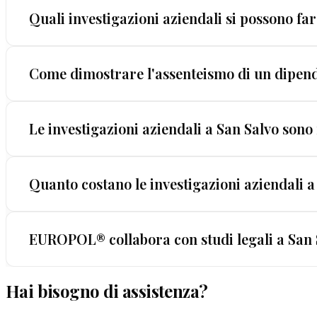
Quali investigazioni aziendali si possono fa
Le investigazioni aziendali disponibili in un cent
Come dimostrare l'assenteismo di un dipend
frodi interne, pre-assunzione, due diligence comme
La procedura è precisa: osservazione diretta del d
Le investigazioni aziendali a San Salvo sono
certificato GARANZIA LEGALIS™ e utilizzabile per il
La discrezione è il primo requisito di un'indagine 
Quanto costano le investigazioni aziendali a
riservatezza dell'indagine. Il dipendente non saprà
Il costo varia in base a durata e complessità, ma
EUROPOL® collabora con studi legali a San 
causano danni economici che crescono ogni giorno
Hai bisogno di assistenza?
Sì, collaboriamo regolarmente con studi legali e dire
certificati dalla GARANZIA LEGALIS™, facilitando il