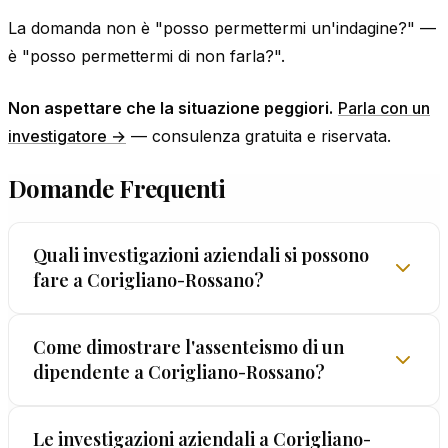
La domanda non è "posso permettermi un'indagine?" —
è "posso permettermi di non farla?".
Non aspettare che la situazione peggiori.
Parla con un
investigatore →
— consulenza gratuita e riservata.
Domande Frequenti
Quali investigazioni aziendali si possono
fare a Corigliano-Rossano?
Le investigazioni aziendali disponibili in una città
Come dimostrare l'assenteismo di un
dipendente a Corigliano-Rossano?
dinamica come Corigliano-Rossano coprono ogni
esigenza: verifica assenteismo, concorrenza
sleale, dipendenti infedeli, frodi interne, pre-
La procedura è precisa: osservazione diretta del
Le investigazioni aziendali a Corigliano-