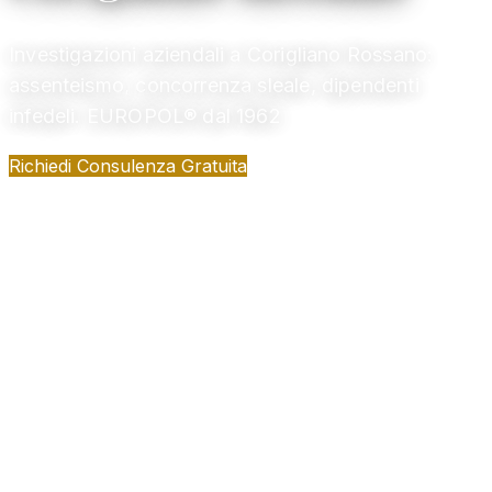
Investigazioni aziendali a Corigliano Rossano:
assenteismo, concorrenza sleale, dipendenti
infedeli. EUROPOL® dal 1962
Richiedi Consulenza Gratuita