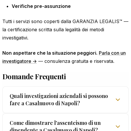
Verifiche pre-assunzione
Tutti i servizi sono coperti dalla GARANZIA LEGALIS™ —
la certificazione scritta sulla legalità dei metodi
investigativi.
Non aspettare che la situazione peggiori.
Parla con un
investigatore →
— consulenza gratuita e riservata.
Domande Frequenti
Quali investigazioni aziendali si possono
fare a Casalnuovo di Napoli?
A Casalnuovo di Napoli offriamo l'intera gamma:
Come dimostrare l'assenteismo di un
dipendente a Casalnuovo di Napoli?
assenteismo e falsa malattia, concorrenza sleale,