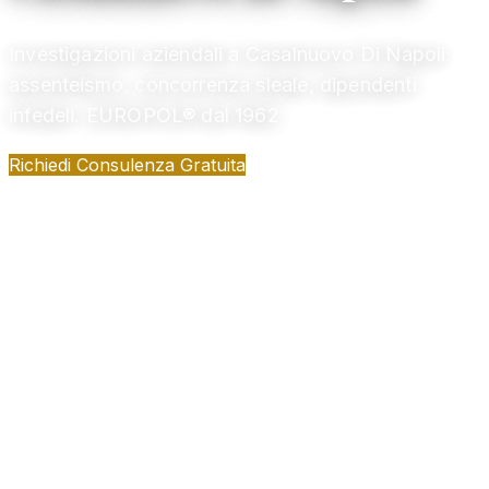
Investigazioni aziendali a Casalnuovo Di Napoli:
assenteismo, concorrenza sleale, dipendenti
infedeli. EUROPOL® dal 1962
Richiedi Consulenza Gratuita