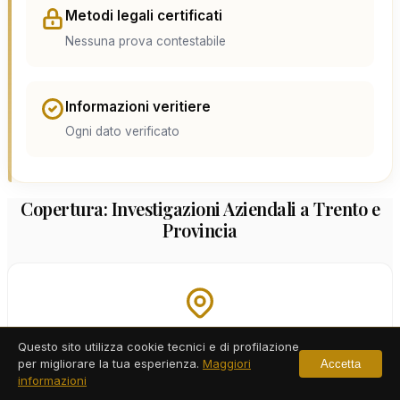
Metodi legali certificati
Nessuna prova contestabile
Informazioni veritiere
Ogni dato verificato
Copertura: Investigazioni Aziendali a Trento e
Provincia
Trento
Questo sito utilizza cookie tecnici e di profilazione
per migliorare la tua esperienza.
Maggiori
Accetta
Centro Storico, Piedicastello, San Giuseppe-Santa Chiara,
informazioni
Gardolo, Mattarello, Ravina-Romagnano, Povo, Villazzano