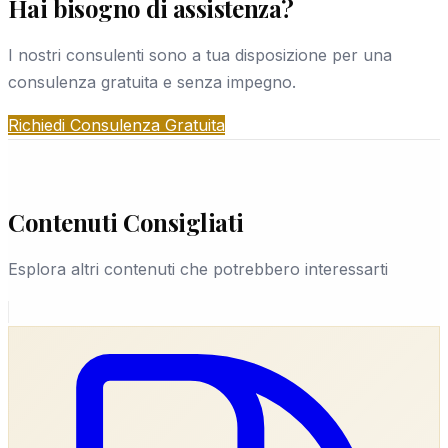
Hai bisogno di assistenza?
La copertura è completa: Castrovillari, provincia
decidere con calma se procedere.
di CS, regione Calabria e tutto il territorio italiano.
I nostri consulenti sono a tua disposizione per una
Le indagini che richiedono mobilità extra-
consulenza gratuita e senza impegno.
provinciale sono gestite senza interruzioni grazie
alla rete operativa nazionale EUROPOL®.
Richiedi Consulenza Gratuita
Contenuti Consigliati
Esplora altri contenuti che potrebbero interessarti