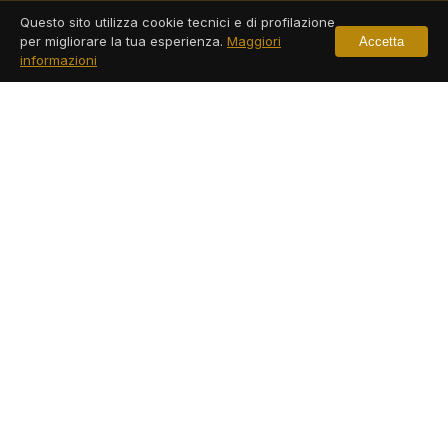
Questo sito utilizza cookie tecnici e di profilazione
Agenzia Investigativa Castrovillari
per migliorare la tua esperienza.
Maggiori
Accetta
informazioni
Servizi a Castrovillari
Leggi di più