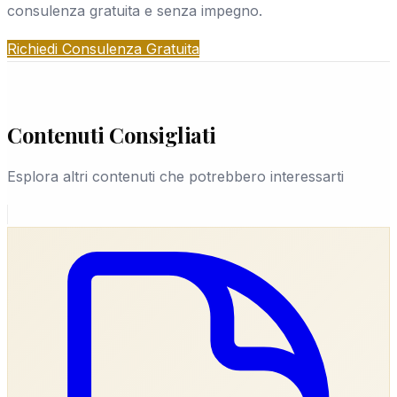
consulenza gratuita e senza impegno.
garantisce continuità.
Richiedi Consulenza Gratuita
Contenuti Consigliati
Esplora altri contenuti che potrebbero interessarti