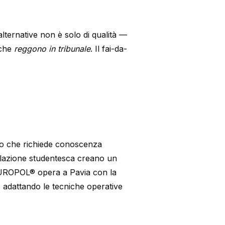
alternative non è solo di qualità —
 che
reggono in tribunale
. Il fai-da-
ivo che richiede conoscenza
opolazione studentesca creano un
 EUROPOL® opera a Pavia con la
a, adattando le tecniche operative