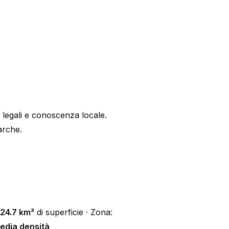
 legali e conoscenza locale.
arche.
124.7 km²
di superficie · Zona:
edia densità