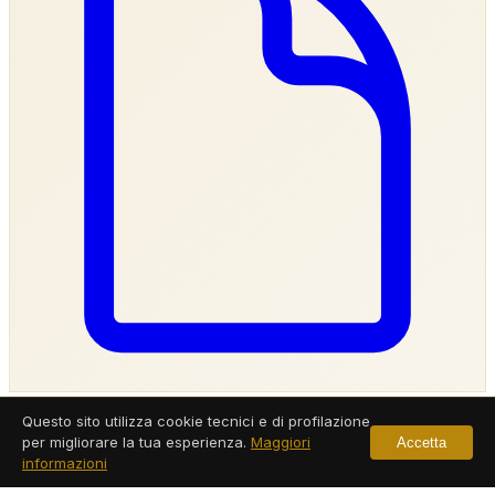
Investigatore Privato Verbania
Questo sito utilizza cookie tecnici e di profilazione
per migliorare la tua esperienza.
Maggiori
Accetta
informazioni
Servizi a Verbania