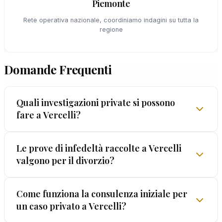
Piemonte
Rete operativa nazionale, coordiniamo indagini su tutta la
regione
Domande Frequenti
Quali investigazioni private si possono
fare a Vercelli?
Le investigazioni private in una città dinamica
Le prove di infedeltà raccolte a Vercelli
valgono per il divorzio?
come Vercelli coprono ogni ambito: infedeltà,
separazioni, tutela dei minori, questioni
patrimoniali, sicurezza personale. EUROPOL®
Assolutamente sì. Le prove di infedeltà raccolte
Come funziona la consulenza iniziale per
personalizza ogni intervento sulle esigenze
un caso privato a Vercelli?
da EUROPOL® sono utilizzabili nei procedimenti di
specifiche del caso e sulla realtà locale.
separazione e divorzio. La certificazione