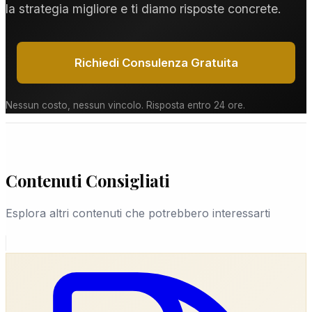
alla rete operativa nazionale EUROPOL®.
la strategia migliore e ti diamo risposte concrete.
Richiedi Consulenza Gratuita
Nessun costo, nessun vincolo. Risposta entro 24 ore.
Contenuti Consigliati
Esplora altri contenuti che potrebbero interessarti