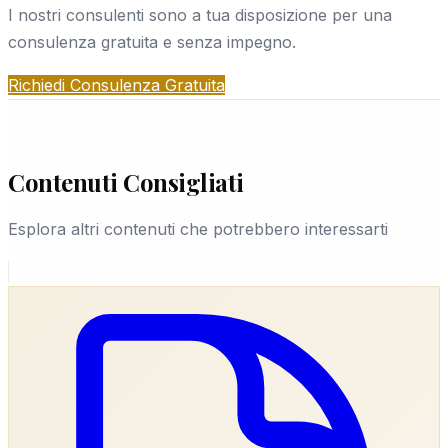
Nessun obbligo, nessun costo nascosto.
I nostri consulenti sono a tua disposizione per una
durante l'indagine, tutte le comunicazioni sono
consulenza gratuita e senza impegno.
criptate, e il materiale raccolto è accessibile solo a
te e al team investigativo assegnato. Questo vale a
Richiedi Consulenza Gratuita
Giulianova come in tutta Italia.
Contenuti Consigliati
Esplora altri contenuti che potrebbero interessarti