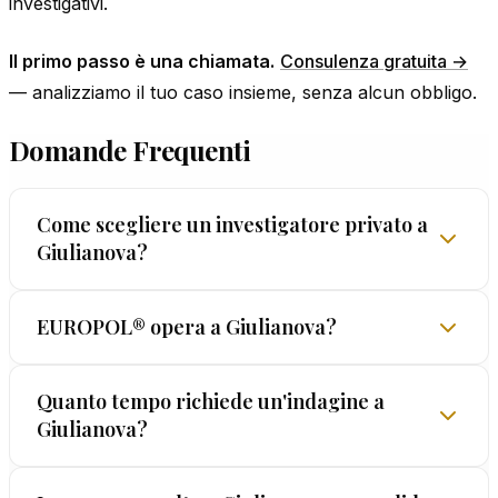
investigativi.
Il primo passo è una chiamata.
Consulenza gratuita →
— analizziamo il tuo caso insieme, senza alcun obbligo.
Domande Frequenti
Come scegliere un investigatore privato a
Giulianova?
Scegliere l'investigatore giusto in un centro come
EUROPOL® opera a Giulianova?
Giulianova richiede attenzione: evita chi propone
tariffe troppo basse (spesso indice di metodi
Assolutamente sì. EUROPOL® garantisce
Quanto tempo richiede un'indagine a
discutibili) o chi non rilascia garanzie scritte.
Giulianova?
copertura operativa a Giulianova e in tutto
EUROPOL® opera con trasparenza dal 1962:
l'Abruzzo dal 1962. I nostri investigatori
preventivo chiaro, metodi certificati e prove valide
conoscono il territorio dell'Abruzzo e operano in