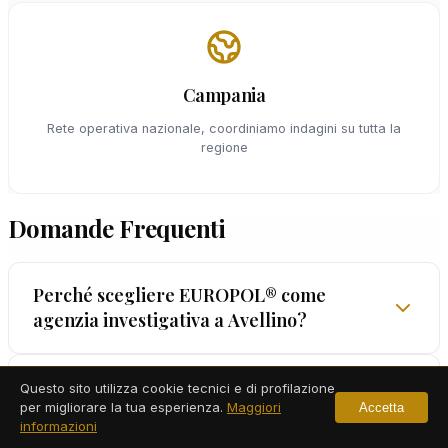
Campania
Rete operativa nazionale, coordiniamo indagini su tutta la
regione
Domande Frequenti
Perché scegliere EUROPOL® come
agenzia investigativa a Avellino?
EUROPOL® è uno dei più storici istituti di
Quali servizi offre l'agenzia investigativa a
Questo sito utilizza cookie tecnici e di profilazione
per migliorare la tua esperienza.
Maggiori
Accetta
Avellino?
investigazioni in Italia, fondato nel 1962. Operiamo
informazioni
a Avellino con investigatori qualificati, metodi legali