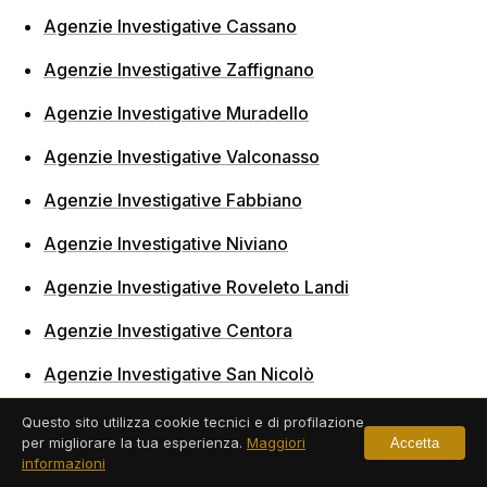
Agenzie Investigative Cassano
Agenzie Investigative Zaffignano
Agenzie Investigative Muradello
Agenzie Investigative Valconasso
Agenzie Investigative Fabbiano
Agenzie Investigative Niviano
Agenzie Investigative Roveleto Landi
Agenzie Investigative Centora
Agenzie Investigative San Nicolò
Agenzie Investigative Sant'Imento
Questo sito utilizza cookie tecnici e di profilazione
per migliorare la tua esperienza.
Maggiori
Accetta
Agenzie Investigative Centovera
informazioni