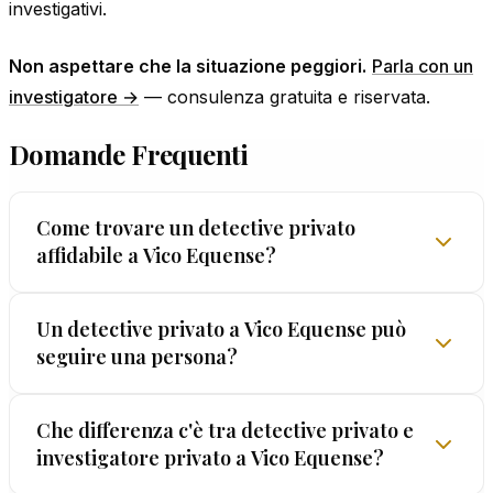
investigativi.
Non aspettare che la situazione peggiori.
Parla con un
investigatore →
— consulenza gratuita e riservata.
Domande Frequenti
Come trovare un detective privato
affidabile a Vico Equense?
La ricerca di un detective affidabile in un centro
Un detective privato a Vico Equense può
seguire una persona?
come Vico Equense parte da criteri oggettivi:
licenza rilasciata dalla Prefettura di NA, anni di
attività verificabili e — cruciale — una garanzia
Sì, un detective privato autorizzato può effettuare
Che differenza c'è tra detective privato e
scritta sui metodi. Solo EUROPOL® offre la
investigatore privato a Vico Equense?
pedinamenti e osservazioni nel rispetto della
GARANZIA LEGALIS™.
legge. A Vico Equense, come in tutta Italia, i