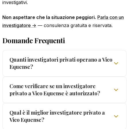
investigativi.
Non aspettare che la situazione peggiori.
Parla con un
investigatore →
— consulenza gratuita e riservata.
Domande Frequenti
Quanti investigatori privati operano a Vico
Equense?
Il numero esatto di investigatori privati autorizzati
Come verificare se un investigatore
privato a Vico Equense è autorizzato?
a Vico Equense varia nel tempo. Ciò che conta
non è la quantità ma la qualità: verifica sempre
che il professionista abbia licenza prefettizia,
Ogni investigatore privato deve possedere una
Qual è il miglior investigatore privato a
esperienza documentata e garanzia scritta sulla
Vico Equense?
licenza rilasciata dalla Prefettura (art. 134
legalità dei metodi. EUROPOL® opera con licenza
TULPS). Per verificare un professionista a Vico