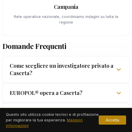
Campania
Rete operativa nazionale, coordiniamo indagini su tutta la
regione
Domande Frequenti
Come scegliere un investigatore privato a
Caserta?
Per scegliere un investigatore privato a Caserta,
EUROPOL® opera a Caserta?
verifica innanzitutto la licenza prefettizia (art. 134
TULPS): è obbligatoria per legge. Poi chiedi
Sì, operiamo in una città dinamica come Caserta
Quanto tempo richiede un'indagine a
Questo sito utilizza cookie tecnici e di profilazione
referenze documentabili e una garanzia scritta sui
Caserta?
con la stessa professionalità che garantiamo in
per migliorare la tua esperienza.
Maggiori
Accetta
metodi. EUROPOL® mette a disposizione oltre 60
informazioni
tutta Italia. La rete operativa EUROPOL® copre